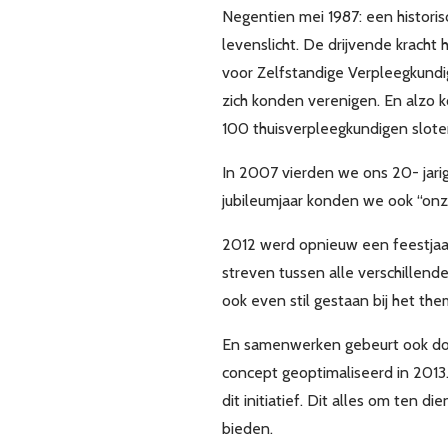
Negentien mei 1987: een histori
levenslicht. De drijvende krach
voor Zelfstandige Verpleegkundi
zich konden verenigen. En alzo k
100 thuisverpleegkundigen sloten 
In 2007 vierden we ons 20- jarig
jubileumjaar konden we ook “onze
2012 werd opnieuw een feestjaar
streven tussen alle verschillend
ook even stil gestaan bij het th
En samenwerken gebeurt ook doo
concept geoptimaliseerd in 2013
dit initiatief. Dit alles om ten
bieden.