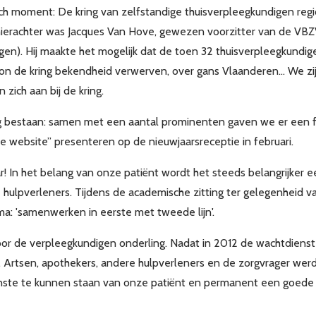
sch moment: De kring van zelfstandige thuisverpleegkundigen re
t hierachter was Jacques Van Hove, gewezen voorzitter van de V
gen). Hij maakte het mogelijk dat de toen 32 thuisverpleegkundi
on de kring bekendheid verwerven, over gans Vlaanderen... We zijn
zich aan bij de kring.
 bestaan: samen met een aantal prominenten gaven we er een fees
 website” presenteren op de nieuwjaarsreceptie in februari.
! In het belang van onze patiënt wordt het steeds belangrijker
e hulpverleners. Tijdens de academische zitting ter gelegenheid 
ema: 'samenwerken in eerste met tweede lijn'.
r de verpleegkundigen onderling. Nadat in 2012 de wachtdienst 
. Artsen, apothekers, andere hulpverleners en de zorgvrager we
 dienste te kunnen staan van onze patiënt en permanent een goede