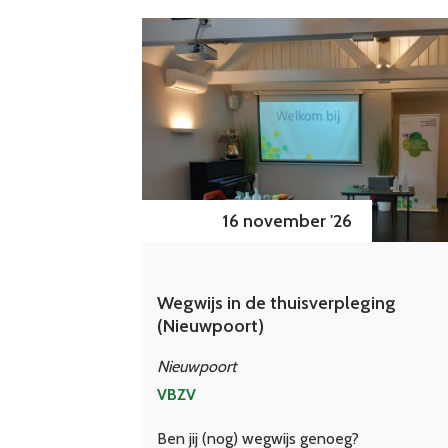
16 november '26
Wegwijs in de thuisverpleging
(Nieuwpoort)
Nieuwpoort
VBZV
Ben jij (nog) wegwijs genoeg?