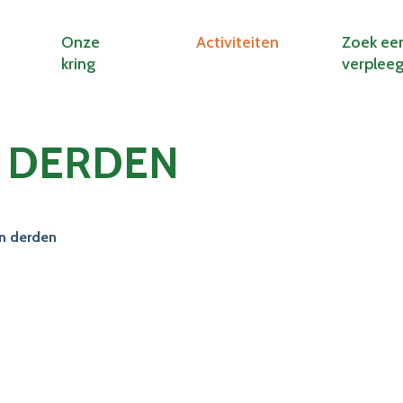
Onze
Activiteiten
Zoek ee
kring
verplee
N DERDEN
an derden