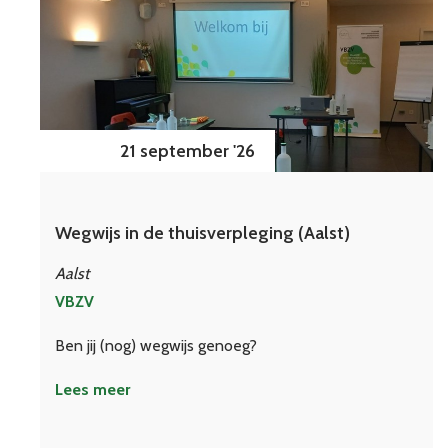
21 september '26
Wegwijs in de thuisverpleging (Aalst)
Aalst
VBZV
Ben jij (nog) wegwijs genoeg?
Lees meer